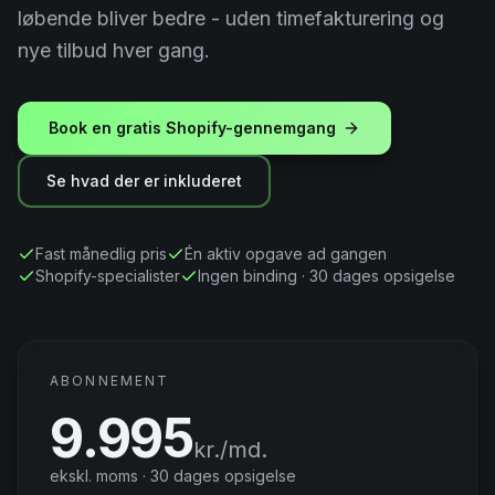
løbende bliver bedre - uden timefakturering og
Shopify Setup
nye tilbud hver gang.
Design & Branding
Book en gratis Shopify-gennemgang
Performance Optimering
Se hvad der er inkluderet
Analytics & Tracking
Fast månedlig pris
Én aktiv opgave ad gangen
Shopify-specialister
Ingen binding · 30 dages opsigelse
App Integration
Løbende Support
ABONNEMENT
Se alle tjenester →
9.995
kr./md.
ekskl. moms · 30 dages opsigelse