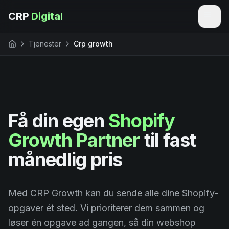
CRP
Digital
Tjenester
Crp growth
Forside
Priser
Om os
Kundecases
Få din egen
Shopify
Vidensbase
Growth Partner
til fast
månedlig pris
Kontakt
TJENESTER
Med CRP Growth kan du sende alle dine Shopify-
opgaver ét sted. Vi prioriterer dem sammen og
CRP Growth
løser én opgave ad gangen, så din webshop